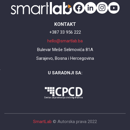
Site announcements
O nastava.ba
My courses
KONTAKT
Courses
+387 33 956 222
hello@smartlab.ba
Skip Main menu
Bulevar Meše Selimovića 81A
Main menu
Sarajevo, Bosna i Hercegovina
FORUM
Forum
Site announcements
U SARADNJI SA:
PAGE
Page
O nastava.ba
SmartLab
© Autorska prava 2022